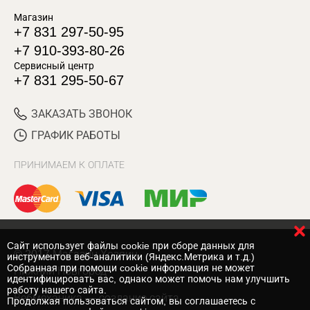
Магазин
+7 831 297-50-95
+7 910-393-80-26
Сервисный центр
+7 831 295-50-67
ЗАКАЗАТЬ ЗВОНОК
ГРАФИК РАБОТЫ
ПРИНИМАЕМ К ОПЛАТЕ
Cайт использует файлы cookie при сборе данных для
© 2017 Магазин Хозяин
инструментов веб-аналитики (Яндекс.Метрика и т.д.)
Собранная при помощи cookie информация не может
Нижний Новгород
идентифицировать вас, однако может помочь нам улучшить
работу нашего сайта.
Вебмеханика
— создание сайта
Продолжая пользоваться сайтом, вы соглашаетесь с