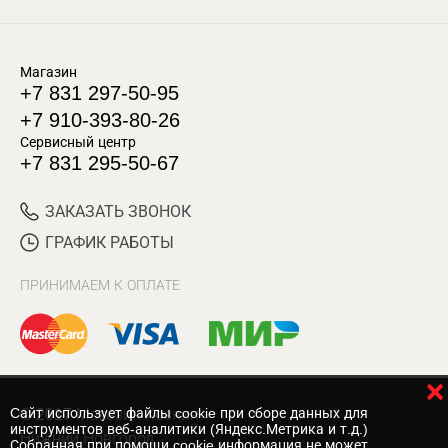
Магазин
+7 831 297-50-95
+7 910-393-80-26
Сервисный центр
+7 831 295-50-67
ЗАКАЗАТЬ ЗВОНОК
ГРАФИК РАБОТЫ
ПРИНИМАЕМ К ОПЛАТЕ
Cайт использует файлы cookie при сборе данных для
© 2017 Магазин Хозяин
инструментов веб-аналитики (Яндекс.Метрика и т.д.)
Нижний Новгород
Собранная при помощи cookie информация не может