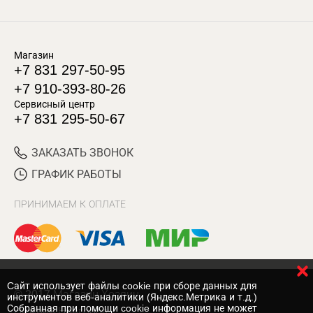
Магазин
+7 831 297-50-95
+7 910-393-80-26
Сервисный центр
+7 831 295-50-67
ЗАКАЗАТЬ ЗВОНОК
ГРАФИК РАБОТЫ
ПРИНИМАЕМ К ОПЛАТЕ
Cайт использует файлы cookie при сборе данных для
© 2017 Магазин Хозяин
инструментов веб-аналитики (Яндекс.Метрика и т.д.)
Собранная при помощи cookie информация не может
Нижний Новгород