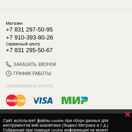
Магазин
+7 831 297-50-95
+7 910-393-80-26
Сервисный центр
+7 831 295-50-67
ЗАКАЗАТЬ ЗВОНОК
ГРАФИК РАБОТЫ
ПРИНИМАЕМ К ОПЛАТЕ
Cайт использует файлы cookie при сборе данных для
© 2017 Магазин Хозяин
инструментов веб-аналитики (Яндекс.Метрика и т.д.)
Собранная при помощи cookie информация не может
Нижний Новгород