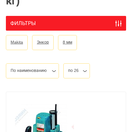
кг)
ФИЛЬТРЫ
Makita
Энкор
8 мм
По наименованию
по 26