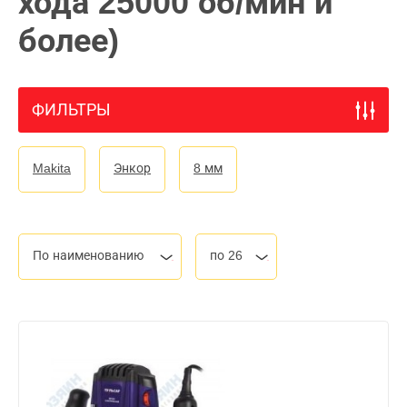
хода 25000 об/мин и
более)
ФИЛЬТРЫ
Makita
Энкор
8 мм
По наименованию
по 26