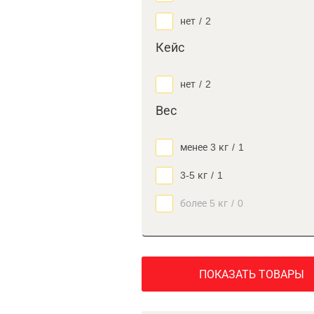
нет
/
2
Кейс
нет
/
2
Вес
менее 3 кг
/
1
3-5 кг
/
1
более 5 кг
/
0
ПОКАЗАТЬ ТОВАРЫ