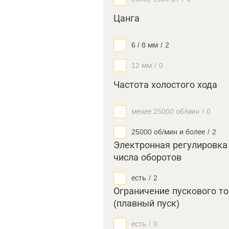
Цанга
6 / 8 мм
/
2
12 мм
/
0
Частота холостого хода
менее 25000 об/мин
/
0
25000 об/мин и более
/
2
Электронная регулировка
числа оборотов
есть
/
2
Ограничение пускового т
(плавный пуск)
есть
/
0