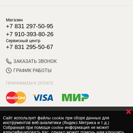
Магазин
+7 831 297-50-95
+7 910-393-80-26
Сервисный центр
+7 831 295-50-67
ЗАКАЗАТЬ ЗВОНОК
ГРАФИК РАБОТЫ
ПРИНИМАЕМ К ОПЛАТЕ
Cайт использует файлы cookie при сборе данных для
© 2017 Магазин Хозяин
инструментов веб-аналитики (Яндекс.Метрика и т.д.)
Собранная при помощи cookie информация не может
Нижний Новгород
идентифицировать вас, однако может помочь нам улучшить