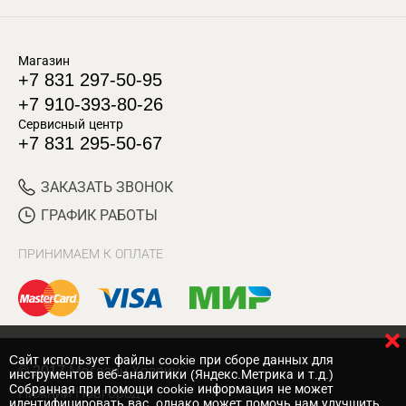
Магазин
+7 831 297-50-95
+7 910-393-80-26
Сервисный центр
+7 831 295-50-67
ЗАКАЗАТЬ ЗВОНОК
ГРАФИК РАБОТЫ
ПРИНИМАЕМ К ОПЛАТЕ
Cайт использует файлы cookie при сборе данных для
© 2017 Магазин Хозяин
инструментов веб-аналитики (Яндекс.Метрика и т.д.)
Собранная при помощи cookie информация не может
Нижний Новгород
идентифицировать вас, однако может помочь нам улучшить