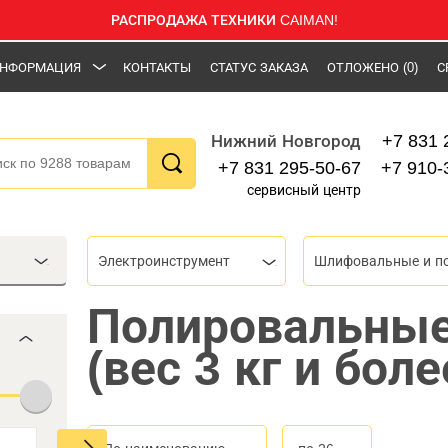
РАСПРОДАЖА ТЕХНИКИ CAIMAN!
НФОРМАЦИЯ
КОНТАКТЫ
СТАТУС ЗАКАЗА
ОТЛОЖЕНО
(0)
С
+7 831 
Нижний Новгород
+7 831 295-50-67
+7 910-
сервисный центр
Электроинструмент
Полировальны
(вес 3 кг и боле