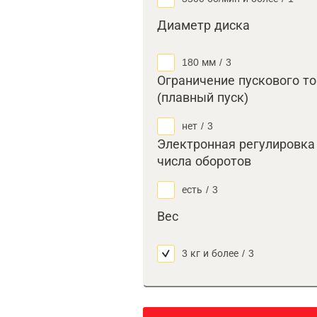
Диаметр диска
180 мм
/
3
Ограничение пускового т
(плавный пуск)
нет
/
3
Электронная регулировка
числа оборотов
есть
/
3
Вес
3 кг и более
/
3