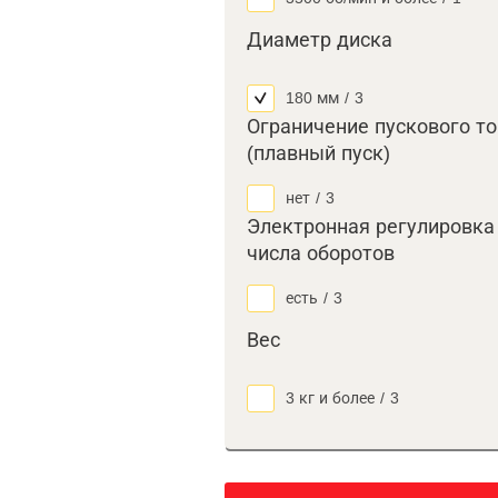
Диаметр диска
180 мм
/
3
Ограничение пускового т
(плавный пуск)
нет
/
3
Электронная регулировка
числа оборотов
есть
/
3
Вес
3 кг и более
/
3