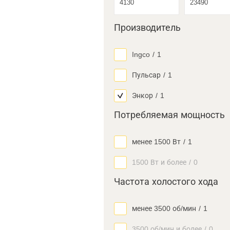
Производитель
Ingco
/
1
Пульсар
/
1
Энкор
/
1
Потребляемая мощность
менее 1500 Вт
/
1
1500 Вт и более
/
0
Частота холостого хода
менее 3500 об/мин
/
1
3500 об/мин и более
/
0