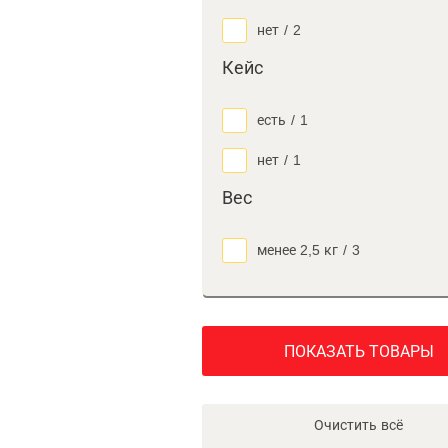
нет
/
2
Кейс
есть
/
1
нет
/
1
Вес
менее 2,5 кг
/
3
ПОКАЗАТЬ ТОВАРЫ
Очистить всё