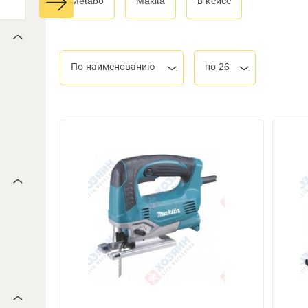
Metabo
Makita
в кейсе
По наименованию
по 26