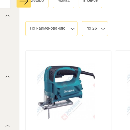
Metabo
Makita
в кейсе
По наименованию
по 26