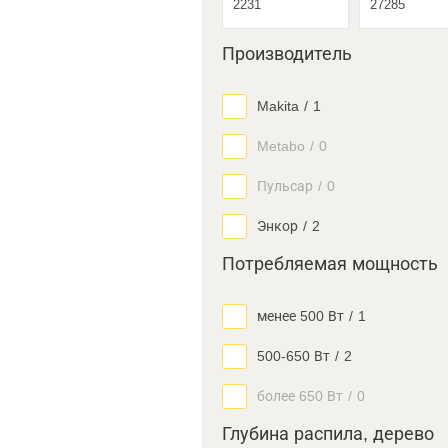
Производитель
Makita
/
1
Metabo
/
0
Пульсар
/
0
Энкор
/
2
Потребляемая мощность
менее 500 Вт
/
1
500-650 Вт
/
2
более 650 Вт
/
0
Глубина распила, дерево