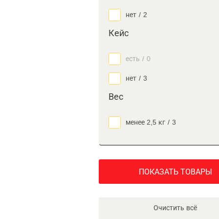
нет
/
2
Кейс
есть
/
0
нет
/
3
Вес
менее 2,5 кг
/
3
ПОКАЗАТЬ ТОВАРЫ
Очистить всё