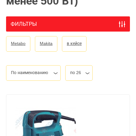
менее 500 Вт)
ФИЛЬТРЫ
Metabo
Makita
в кейсе
По наименованию
по 26