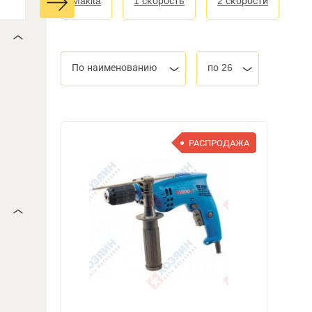
Makita
1 скорость
2 скорости
По наименованию
по 26
РАСПРОДАЖА