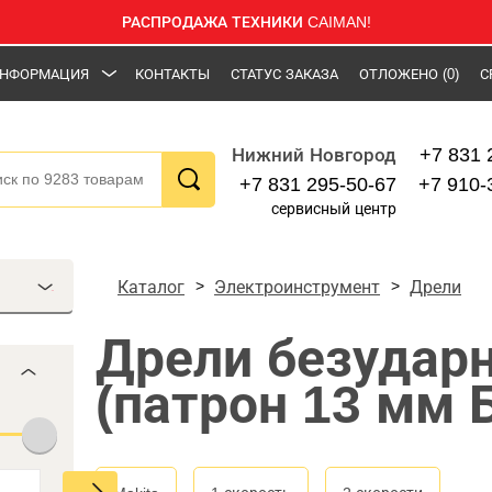
РАСПРОДАЖА ТЕХНИКИ CAIMAN!
НФОРМАЦИЯ
КОНТАКТЫ
СТАТУС ЗАКАЗА
ОТЛОЖЕНО
(0)
С
+7 831 
Нижний Новгород
+7 831 295-50-67
+7 910-
сервисный центр
Каталог
Электроинструмент
Дрели
Дрели безудар
(патрон 13 мм 