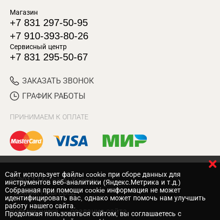
Магазин
+7 831 297-50-95
+7 910-393-80-26
Сервисный центр
+7 831 295-50-67
ЗАКАЗАТЬ ЗВОНОК
ГРАФИК РАБОТЫ
ПРИНИМАЕМ К ОПЛАТЕ
Cайт использует файлы cookie при сборе данных для
© 2017 Магазин Хозяин
инструментов веб-аналитики (Яндекс.Метрика и т.д.)
Собранная при помощи cookie информация не может
Нижний Новгород
идентифицировать вас, однако может помочь нам улучшить
работу нашего сайта.
Вебмеханика
— создание сайта
Продолжая пользоваться сайтом, вы соглашаетесь с