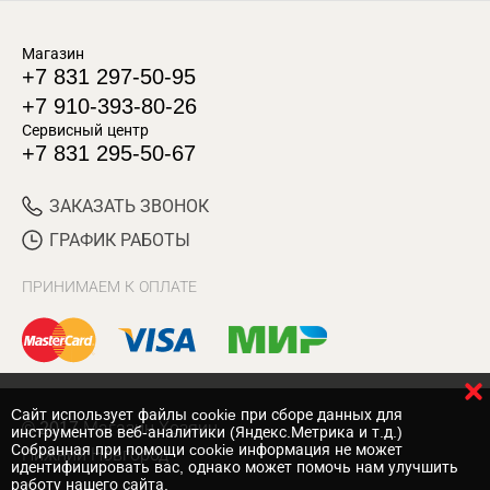
Магазин
+7 831 297-50-95
+7 910-393-80-26
Сервисный центр
+7 831 295-50-67
ЗАКАЗАТЬ ЗВОНОК
ГРАФИК РАБОТЫ
ПРИНИМАЕМ К ОПЛАТЕ
Cайт использует файлы cookie при сборе данных для
© 2017 Магазин Хозяин
инструментов веб-аналитики (Яндекс.Метрика и т.д.)
Собранная при помощи cookie информация не может
Нижний Новгород
идентифицировать вас, однако может помочь нам улучшить
работу нашего сайта.