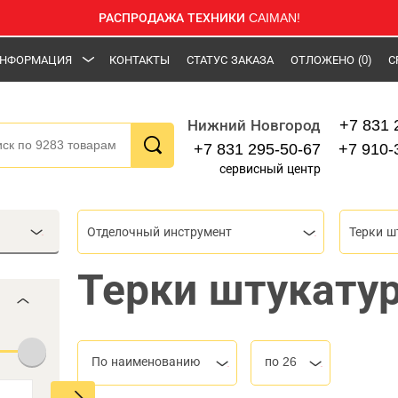
РАСПРОДАЖА ТЕХНИКИ CAIMAN!
НФОРМАЦИЯ
КОНТАКТЫ
СТАТУС ЗАКАЗА
ОТЛОЖЕНО
(0)
С
+7 831 
Нижний Новгород
+7 831 295-50-67
+7 910-
сервисный центр
Отделочный инструмент
Терки ш
Терки штукату
По наименованию
по 26