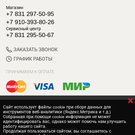
Магазин
+7 831 297-50-95
+7 910-393-80-26
Сервисный центр
+7 831 295-50-67
ЗАКАЗАТЬ ЗВОНОК
ГРАФИК РАБОТЫ
ПРИНИМАЕМ К ОПЛАТЕ
Cайт использует файлы cookie при сборе данных для
© 2017 Магазин Хозяин
инструментов веб-аналитики (Яндекс.Метрика и т.д.)
Собранная при помощи cookie информация не может
Нижний Новгород
идентифицировать вас, однако может помочь нам улучшить
работу нашего сайта.
Вебмеханика
— создание сайта
Продолжая пользоваться сайтом, вы соглашаетесь с