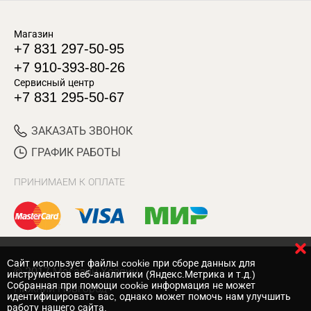
Магазин
+7 831 297-50-95
+7 910-393-80-26
Сервисный центр
+7 831 295-50-67
ЗАКАЗАТЬ ЗВОНОК
ГРАФИК РАБОТЫ
ПРИНИМАЕМ К ОПЛАТЕ
Cайт использует файлы cookie при сборе данных для
© 2017 Магазин Хозяин
инструментов веб-аналитики (Яндекс.Метрика и т.д.)
Собранная при помощи cookie информация не может
Нижний Новгород
идентифицировать вас, однако может помочь нам улучшить
работу нашего сайта.