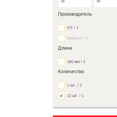
Производитель
FIT
/
1
Кобальт
/
0
Длина
180 мм
/
1
Количество
1 шт.
/
2
12 шт.
/
1