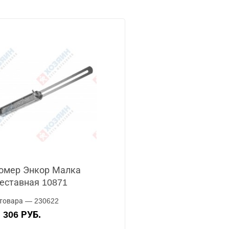
омер Энкор Малка
еставная 10871
товара — 230622
306 РУБ.
А