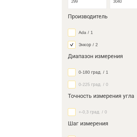
Производитель
Ada
/
1
Энкор
/
2
Диапазон измерения
0-180 град.
/
1
0-225 град.
/
0
Точность измерения угла
+-0,3 град.
/
0
Шаг измерения