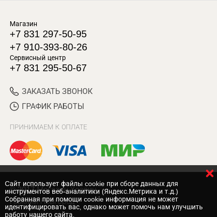
Магазин
+7 831 297-50-95
+7 910-393-80-26
Сервисный центр
+7 831 295-50-67
ЗАКАЗАТЬ ЗВОНОК
ГРАФИК РАБОТЫ
ПРИНИМАЕМ К ОПЛАТЕ
Cайт использует файлы cookie при сборе данных для
© 2017 Магазин Хозяин
инструментов веб-аналитики (Яндекс.Метрика и т.д.)
Собранная при помощи cookie информация не может
Нижний Новгород
идентифицировать вас, однако может помочь нам улучшить
работу нашего сайта.