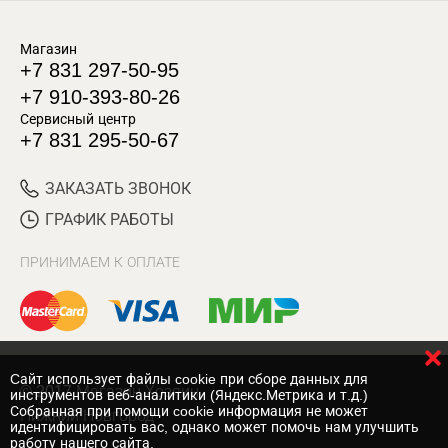
Магазин
+7 831 297-50-95
+7 910-393-80-26
Сервисный центр
+7 831 295-50-67
ЗАКАЗАТЬ ЗВОНОК
ГРАФИК РАБОТЫ
ПРИНИМАЕМ К ОПЛАТЕ
Cайт использует файлы cookie при сборе данных для
© 2017 Магазин Хозяин
инструментов веб-аналитики (Яндекс.Метрика и т.д.)
Собранная при помощи cookie информация не может
Нижний Новгород
идентифицировать вас, однако может помочь нам улучшить
работу нашего сайта.