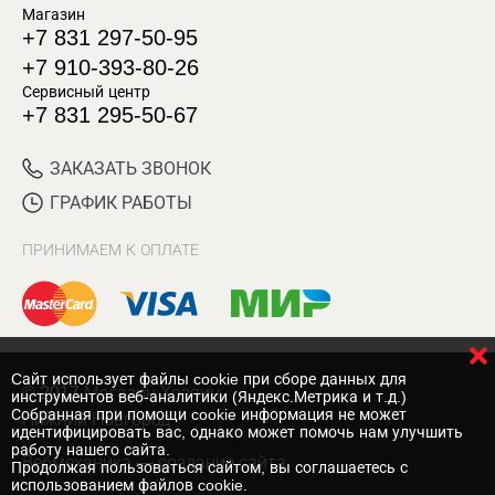
Магазин
+7 831 297-50-95
+7 910-393-80-26
Сервисный центр
+7 831 295-50-67
ЗАКАЗАТЬ ЗВОНОК
ГРАФИК РАБОТЫ
ПРИНИМАЕМ К ОПЛАТЕ
Cайт использует файлы cookie при сборе данных для
© 2017 Магазин Хозяин
инструментов веб-аналитики (Яндекс.Метрика и т.д.)
Собранная при помощи cookie информация не может
Нижний Новгород
идентифицировать вас, однако может помочь нам улучшить
работу нашего сайта.
Вебмеханика
— создание сайта
Продолжая пользоваться сайтом, вы соглашаетесь с
использованием файлов cookie.