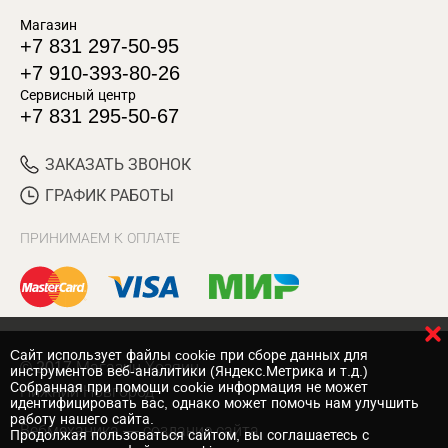
Магазин
+7 831 297-50-95
+7 910-393-80-26
Сервисный центр
+7 831 295-50-67
ЗАКАЗАТЬ ЗВОНОК
ГРАФИК РАБОТЫ
ПРИНИМАЕМ К ОПЛАТЕ
Cайт использует файлы cookie при сборе данных для
© 2017 Магазин Хозяин
инструментов веб-аналитики (Яндекс.Метрика и т.д.)
Собранная при помощи cookie информация не может
Нижний Новгород
идентифицировать вас, однако может помочь нам улучшить
работу нашего сайта.
Вебмеханика
— создание сайта
Продолжая пользоваться сайтом, вы соглашаетесь с