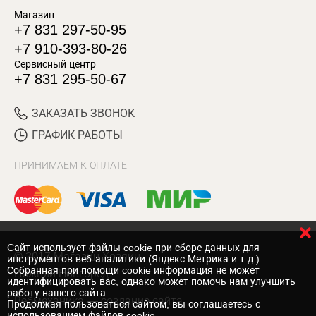
Магазин
+7 831 297-50-95
+7 910-393-80-26
Сервисный центр
+7 831 295-50-67
ЗАКАЗАТЬ ЗВОНОК
ГРАФИК РАБОТЫ
ПРИНИМАЕМ К ОПЛАТЕ
Cайт использует файлы cookie при сборе данных для
© 2017 Магазин Хозяин
инструментов веб-аналитики (Яндекс.Метрика и т.д.)
Собранная при помощи cookie информация не может
Нижний Новгород
идентифицировать вас, однако может помочь нам улучшить
работу нашего сайта.
Вебмеханика
— создание сайта
Продолжая пользоваться сайтом, вы соглашаетесь с
использованием файлов cookie.