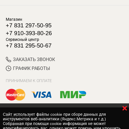
Магазин
+7 831 297-50-95
+7 910-393-80-26
Сервисный центр
+7 831 295-50-67
ЗАКАЗАТЬ ЗВОНОК
ГРАФИК РАБОТЫ
ПРИНИМАЕМ К ОПЛАТЕ
Cайт использует файлы cookie при сборе данных для
© 2017 Магазин Хозяин
инструментов веб-аналитики (Яндекс.Метрика и т.д.)
Собранная при помощи cookie информация не может
Нижний Новгород
идентифицировать вас, однако может помочь нам улучшить