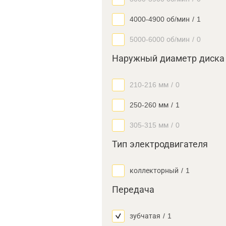
4000-4900 об/мин
/
1
5000-6000 об/мин
/
0
Наружный диаметр диска
210-216 мм
/
0
250-260 мм
/
1
305-315 мм
/
0
Тип электродвигателя
коллекторный
/
1
Передача
зубчатая
/
1