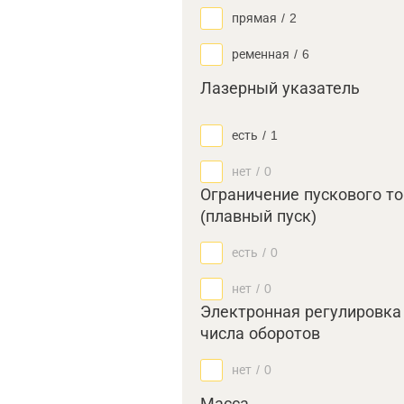
прямая
/
2
ременная
/
6
Лазерный указатель
есть
/
1
нет
/
0
Ограничение пускового т
(плавный пуск)
есть
/
0
нет
/
0
Электронная регулировка
числа оборотов
нет
/
0