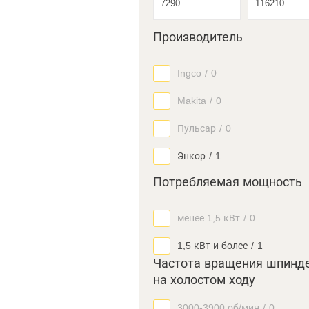
Производитель
Ingco
/
0
Makita
/
0
Пульсар
/
0
Энкор
/
1
Потребляемая мощность
менее 1,5 кВт
/
0
1,5 кВт и более
/
1
Частота вращения шпинд
на холостом ходу
3000-3900 об/мин
/
0