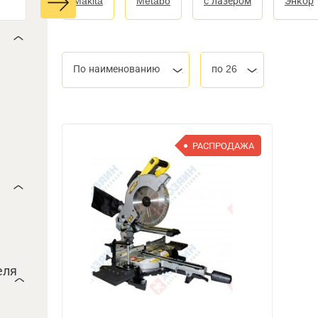
Makita
Metabo
с лазером
Энкор
По наименованию
по 26
РАСПРОДАЖА
еля