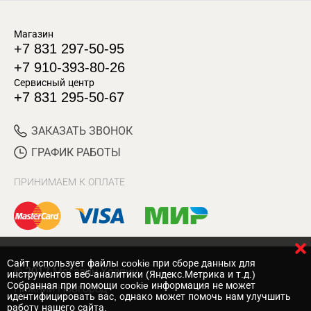
Магазин
+7 831 297-50-95
+7 910-393-80-26
Сервисный центр
+7 831 295-50-67
ЗАКАЗАТЬ ЗВОНОК
ГРАФИК РАБОТЫ
ПРИНИМАЕМ К ОПЛАТЕ
Cайт использует файлы cookie при сборе данных для
© 2017 Магазин Хозяин
инструментов веб-аналитики (Яндекс.Метрика и т.д.)
Собранная при помощи cookie информация не может
Нижний Новгород
идентифицировать вас, однако может помочь нам улучшить
работу нашего сайта.