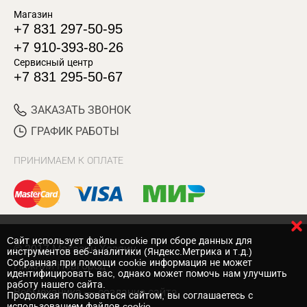
Магазин
+7 831 297-50-95
+7 910-393-80-26
Сервисный центр
+7 831 295-50-67
ЗАКАЗАТЬ ЗВОНОК
ГРАФИК РАБОТЫ
ПРИНИМАЕМ К ОПЛАТЕ
Cайт использует файлы cookie при сборе данных для
© 2017 Магазин Хозяин
инструментов веб-аналитики (Яндекс.Метрика и т.д.)
Собранная при помощи cookie информация не может
Нижний Новгород
идентифицировать вас, однако может помочь нам улучшить
работу нашего сайта.
Вебмеханика
— создание сайта
Продолжая пользоваться сайтом, вы соглашаетесь с
использованием файлов cookie.