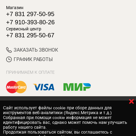
Магазин
+7 831 297-50-95
+7 910-393-80-26
Сервисный центр
+7 831 295-50-67
ЗАКАЗАТЬ ЗВОНОК
ГРАФИК РАБОТЫ
ПРИНИМАЕМ К ОПЛАТЕ
Cайт использует файлы cookie при сборе данных для
© 2017 Магазин Хозяин
инструментов веб-аналитики (Яндекс.Метрика и т.д.)
Собранная при помощи cookie информация не может
Нижний Новгород
идентифицировать вас, однако может помочь нам улучшить
работу нашего сайта.
Вебмеханика
— создание сайта
Продолжая пользоваться сайтом, вы соглашаетесь с