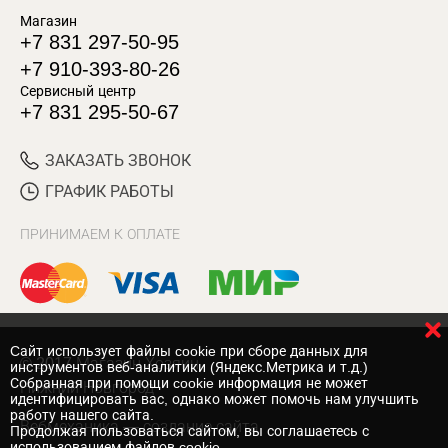
Магазин
+7 831 297-50-95
+7 910-393-80-26
Сервисный центр
+7 831 295-50-67
ЗАКАЗАТЬ ЗВОНОК
ГРАФИК РАБОТЫ
ПРИНИМАЕМ К ОПЛАТЕ
Cайт использует файлы cookie при сборе данных для
© 2017 Магазин Хозяин
инструментов веб-аналитики (Яндекс.Метрика и т.д.)
Собранная при помощи cookie информация не может
Нижний Новгород
идентифицировать вас, однако может помочь нам улучшить
работу нашего сайта.
Вебмеханика
— создание сайта
Продолжая пользоваться сайтом, вы соглашаетесь с
использованием файлов cookie.