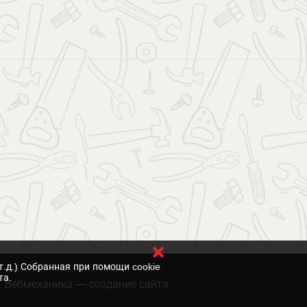
т.д.) Собранная при помощи cookie
та.
Вебмеханика
— создание сайта