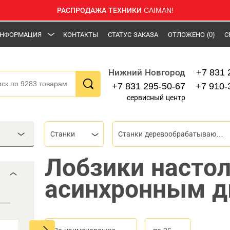
РАСПРОДАЖА ТЕХНИКИ CAIMAN!
НФОРМАЦИЯ
КОНТАКТЫ
СТАТУС ЗАКАЗА
ОТЛОЖЕНО
(0)
С
+7 831 
Нижний Новгород
+7 831 295-50-67
+7 910-
сервисный центр
Станки
Станки деревообрабатывающие
Лобзики насто
асинхронным д