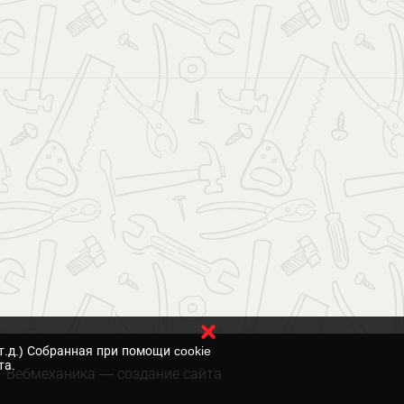
т.д.) Собранная при помощи cookie
та.
Вебмеханика
— создание сайта