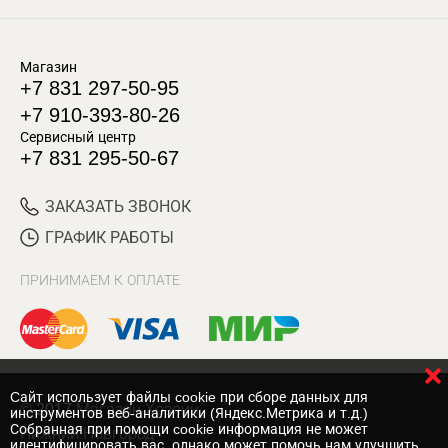
Магазин
+7 831 297-50-95
+7 910-393-80-26
Сервисный центр
+7 831 295-50-67
ЗАКАЗАТЬ ЗВОНОК
ГРАФИК РАБОТЫ
ПРИНИМАЕМ К ОПЛАТЕ
Cайт использует файлы cookie при сборе данных для
© 2017 Магазин Хозяин
инструментов веб-аналитики (Яндекс.Метрика и т.д.)
Собранная при помощи cookie информация не может
Нижний Новгород
идентифицировать вас, однако может помочь нам улучшить