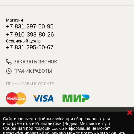
Магазин
+7 831 297-50-95
+7 910-393-80-26
Сервисный центр
+7 831 295-50-67
ЗАКАЗАТЬ ЗВОНОК
ГРАФИК РАБОТЫ
ПРИНИМАЕМ К ОПЛАТЕ
Cайт использует файлы cookie при сборе данных для
© 2017 Магазин Хозяин
инструментов веб-аналитики (Яндекс.Метрика и т.д.)
Собранная при помощи cookie информация не может
Нижний Новгород
идентифицировать вас, однако может помочь нам улучшить