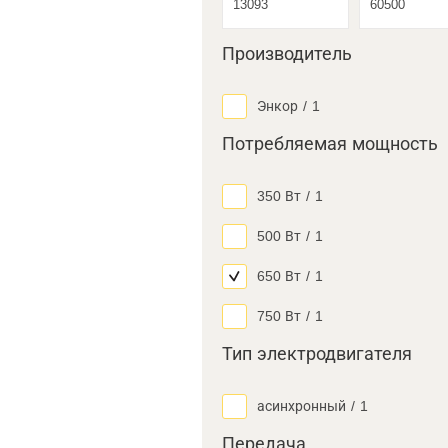
Производитель
Энкор
/
1
Потребляемая мощность
350 Вт
/
1
500 Вт
/
1
650 Вт
/
1
750 Вт
/
1
Тип электродвигателя
асинхронный
/
1
Передача