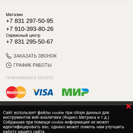
Магазин
+7 831 297-50-95
+7 910-393-80-26
Сервисный центр
+7 831 295-50-67
ЗАКАЗАТЬ ЗВОНОК
ГРАФИК РАБОТЫ
ПРИНИМАЕМ К ОПЛАТЕ
Cайт использует файлы cookie при сборе данных для
© 2017 Магазин Хозяин
инструментов веб-аналитики (Яндекс.Метрика и т.д.)
Собранная при помощи cookie информация не может
Нижний Новгород
идентифицировать вас, однако может помочь нам улучшить
работу нашего сайта.