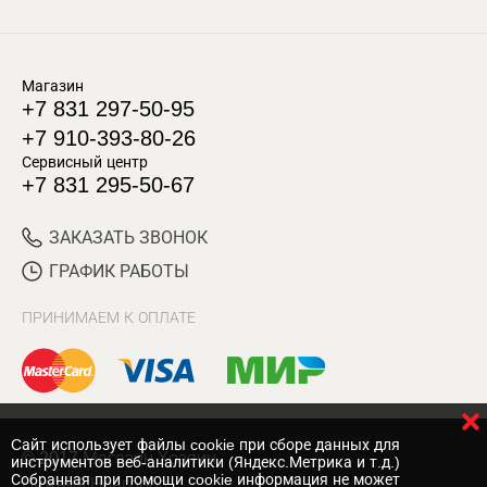
Магазин
+7 831 297-50-95
+7 910-393-80-26
Сервисный центр
+7 831 295-50-67
ЗАКАЗАТЬ ЗВОНОК
ГРАФИК РАБОТЫ
ПРИНИМАЕМ К ОПЛАТЕ
Cайт использует файлы cookie при сборе данных для
© 2017 Магазин Хозяин
инструментов веб-аналитики (Яндекс.Метрика и т.д.)
Собранная при помощи cookie информация не может
Нижний Новгород