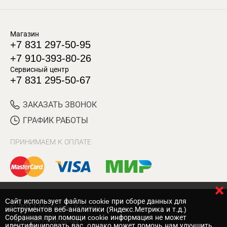
Магазин
+7 831 297-50-95
+7 910-393-80-26
Сервисный центр
+7 831 295-50-67
ЗАКАЗАТЬ ЗВОНОК
ГРАФИК РАБОТЫ
ПРИНИМАЕМ К ОПЛАТЕ
Cайт использует файлы cookie при сборе данных для
© 2017 Магазин Хозяин
инструментов веб-аналитики (Яндекс.Метрика и т.д.)
Собранная при помощи cookie информация не может
Нижний Новгород
идентифицировать вас, однако может помочь нам улучшить