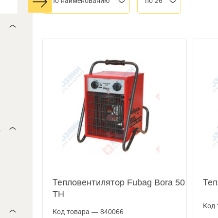
По наименованию
по 26
.
Тепловентилятор Fubag Bora 50
Теп
TH
Код 
Код товара — 840066