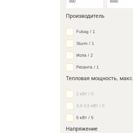
Производитель
Fubag
/
1
Sturm
/
1
Иола
/
2
Ресанта
/
1
Тепловая мощность, макс
2 кВт
/
0
3,0-3,5 кВт
/
0
5 кВт
/
5
Напряжение