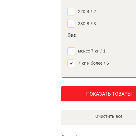
220 В
/
2
380 В
/
3
Вес
менее 7 кг
/
1
7 кг и более
/
5
ПОКАЗАТЬ ТОВАРЫ
Очистить всё