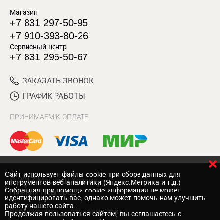
Магазин
+7 831 297-50-95
+7 910-393-80-26
Сервисный центр
+7 831 295-50-67
ЗАКАЗАТЬ ЗВОНОК
ГРАФИК РАБОТЫ
ПРИНИМАЕМ К ОПЛАТЕ
Cайт использует файлы cookie при сборе данных для
© 2017 Магазин Хозяин
инструментов веб-аналитики (Яндекс.Метрика и т.д.)
Собранная при помощи cookie информация не может
Нижний Новгород
идентифицировать вас, однако может помочь нам улучшить
работу нашего сайта.
Вебмеханика
— создание сайта
Продолжая пользоваться сайтом, вы соглашаетесь с