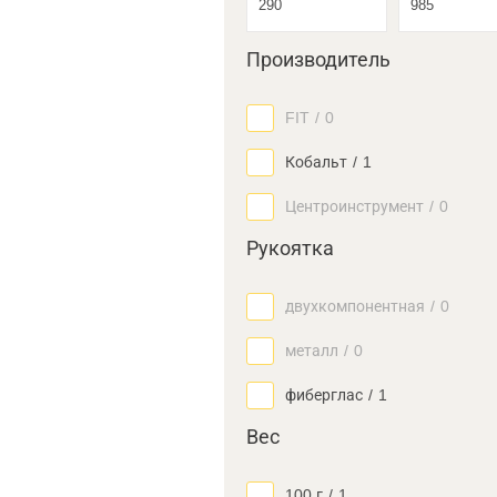
Производитель
FIT
/
0
Кобальт
/
1
Центроинструмент
/
0
Рукоятка
двухкомпонентная
/
0
металл
/
0
фиберглас
/
1
Вес
100 г
/
1