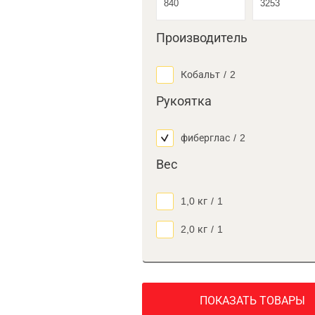
Производитель
Кобальт
/
2
Рукоятка
фиберглас
/
2
Вес
1,0 кг
/
1
2,0 кг
/
1
ПОКАЗАТЬ ТОВАРЫ