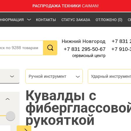
РАСПРОДАЖА ТЕХНИКИ CAIMAN!
НФОРМАЦИЯ
КОНТАКТЫ
СТАТУС ЗАКАЗА
ОТЛОЖЕНО
(0)
С
+7 831 
Нижний Новгород
+7 831 295-50-67
+7 910-
сервисный центр
Ручной инструмент
Ударный инструмен
Кувалды с
фиберглассово
рукояткой