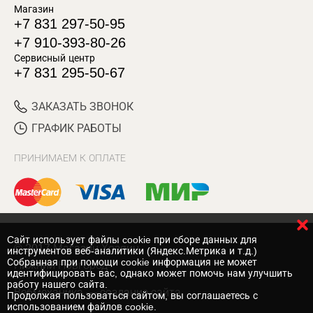
Магазин
+7 831 297-50-95
+7 910-393-80-26
Сервисный центр
+7 831 295-50-67
ЗАКАЗАТЬ ЗВОНОК
ГРАФИК РАБОТЫ
ПРИНИМАЕМ К ОПЛАТЕ
Cайт использует файлы cookie при сборе данных для
© 2017 Магазин Хозяин
инструментов веб-аналитики (Яндекс.Метрика и т.д.)
Собранная при помощи cookie информация не может
Нижний Новгород
идентифицировать вас, однако может помочь нам улучшить
работу нашего сайта.
Вебмеханика
— создание сайта
Продолжая пользоваться сайтом, вы соглашаетесь с
использованием файлов cookie.