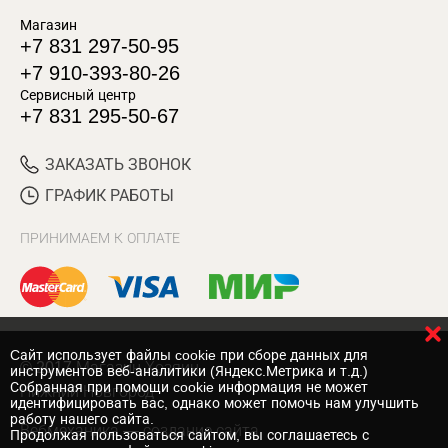
Магазин
+7 831 297-50-95
+7 910-393-80-26
Сервисный центр
+7 831 295-50-67
ЗАКАЗАТЬ ЗВОНОК
ГРАФИК РАБОТЫ
ПРИНИМАЕМ К ОПЛАТЕ
Cайт использует файлы cookie при сборе данных для
© 2017 Магазин Хозяин
инструментов веб-аналитики (Яндекс.Метрика и т.д.)
Собранная при помощи cookie информация не может
Нижний Новгород
идентифицировать вас, однако может помочь нам улучшить
работу нашего сайта.
Вебмеханика
— создание сайта
Продолжая пользоваться сайтом, вы соглашаетесь с