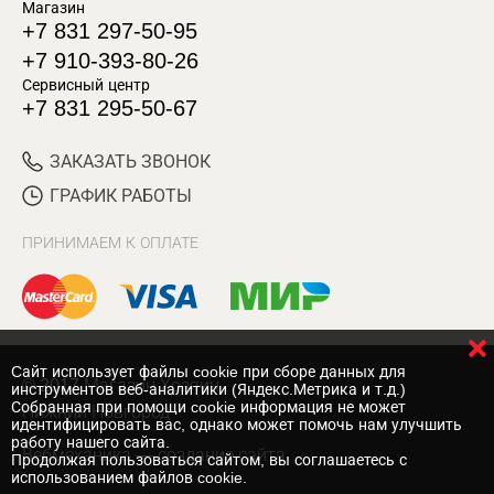
Магазин
+7 831 297-50-95
+7 910-393-80-26
Сервисный центр
+7 831 295-50-67
ЗАКАЗАТЬ ЗВОНОК
ГРАФИК РАБОТЫ
ПРИНИМАЕМ К ОПЛАТЕ
Cайт использует файлы cookie при сборе данных для
© 2017 Магазин Хозяин
инструментов веб-аналитики (Яндекс.Метрика и т.д.)
Собранная при помощи cookie информация не может
Нижний Новгород
идентифицировать вас, однако может помочь нам улучшить
работу нашего сайта.
Вебмеханика
— создание сайта
Продолжая пользоваться сайтом, вы соглашаетесь с
использованием файлов cookie.