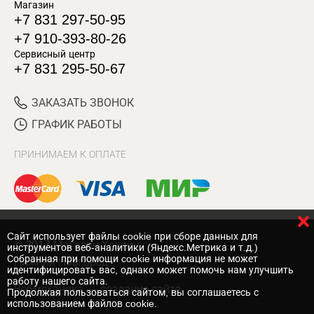
Магазин
+7 831 297-50-95
+7 910-393-80-26
Сервисный центр
+7 831 295-50-67
ЗАКАЗАТЬ ЗВОНОК
ГРАФИК РАБОТЫ
ПРИНИМАЕМ К ОПЛАТЕ
Cайт использует файлы cookie при сборе данных для
© 2017 Магазин Хозяин
инструментов веб-аналитики (Яндекс.Метрика и т.д.)
Собранная при помощи cookie информация не может
Нижний Новгород
идентифицировать вас, однако может помочь нам улучшить
работу нашего сайта.
Вебмеханика
— создание сайта
Продолжая пользоваться сайтом, вы соглашаетесь с
использованием файлов cookie.